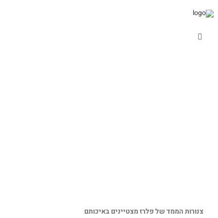
Ski
t
conten
Toggle
Navigation
מרחב מוגן
דלתות
צינור פלסטיק-
מוצרים מזוגגים
"8/"4
מוצרי מסגרות שונים
ספריית שרטוטים
צנורות הממד של פלרז מצטיינים באיכותם