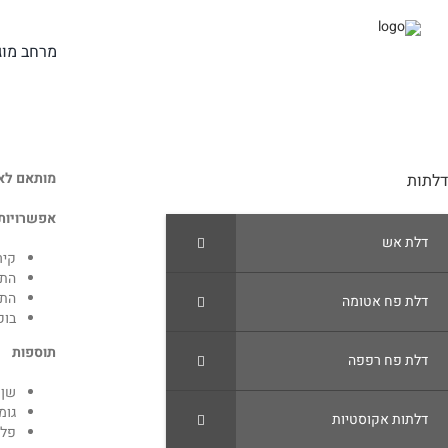
Ski
t
conten
מרחב מוג
מותאם לאג
דלתות
אפשרויות
דלת אש
קיר
התק
התק
דלת פח אטומה
בוק
תוספות
דלת פח רפפה
שן 
גומ
דלתות אקוסטיות
פלץ