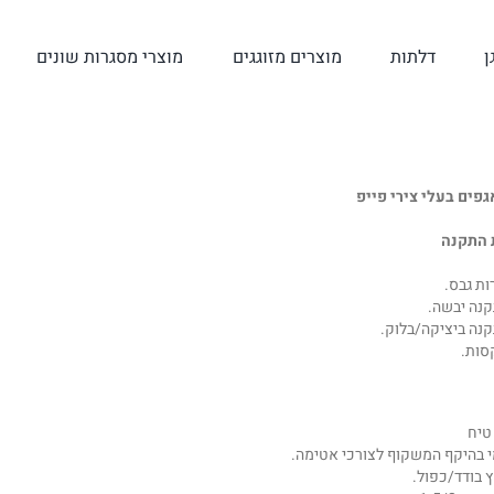
ן
דלתות
מוצרים מזוגגים
מוצרי מסגרות שונים
פים בעלי צירי פייפ
 התקנה
ות גבס.
נה יבשה.
נה ביציקה/בלוק.
סות.
טיח
י בהיקף המשקוף לצורכי אטימה.
 בודד/כפול.